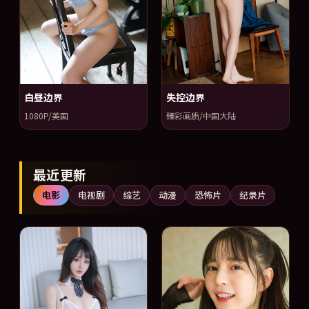
白昼边界
失控边界
1080P/美国
臻彩画质/中国大陆
最近更新
电影
电视剧
综艺
动漫
恐怖片
纪录片