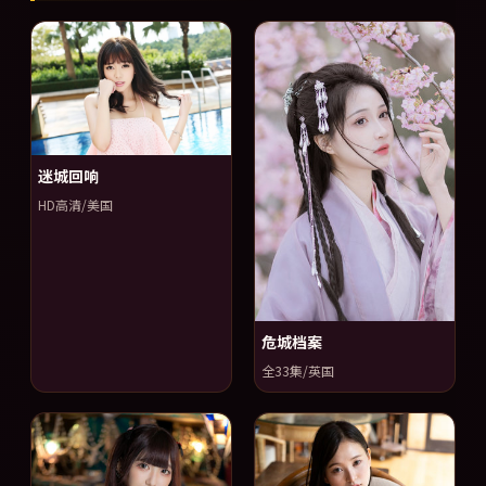
迷城回响
HD高清/美国
危城档案
全33集/英国